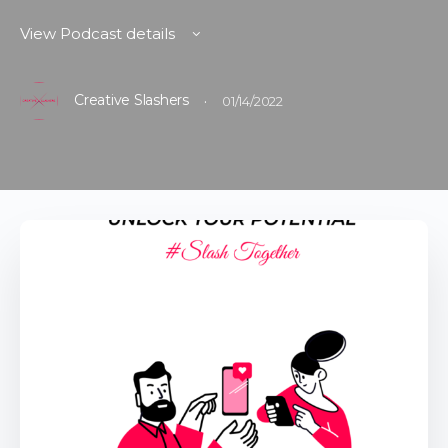
View Podcast details
Creative Slashers
·
01/14/2022