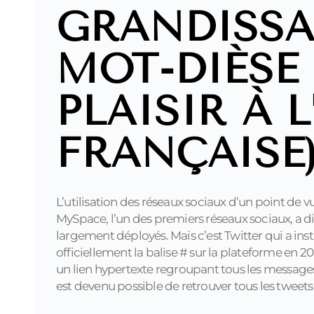
GRANDISSA
MOT-DIÈSE 
PLAISIR À 
FRANÇAISE
L’utilisation des réseaux sociaux d’un point de
MySpace, l’un des premiers réseaux sociaux, a d
largement déployés. Mais c’est Twitter qui a ins
officiellement la balise # sur la plateforme en
un lien hypertexte regroupant tous les messages 
est devenu possible de retrouver tous les twe