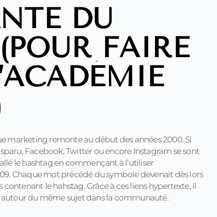
NTE DU
(POUR FAIRE
L’ACADÉMIE
)
 vue marketing remonte au début des années 2000. Si
isparu, Facebook, Twitter ou encore Instagram se sont
tallé le hashtag en commençant à l’utiliser
 2009. Chaque mot précédé du symbole devenait dès lors
contenant le hahstag. Grâce à ces liens hypertexte, il
ets autour du même sujet dans la communauté.