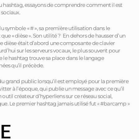
du hashtag, essayons de comprendre comment il est
 sociaux.
 du symbole « # », sa première utilisation dans le
e « dièse ». Son utilité ? En dehors de hausser d’un
e dièse était d’abord une composante de clavier
urd’hui sur les serveurs vocaux, le plus souvent pour
ue le hashtag trouve sa place dans le langage
nées qu’il précède.
s du grand public lorsqu’il est employé pour la première
itter à l’époque, qui publie un message avec ce qu’il
util créateur d’hyperliens sur ce réseau social,
ue. Le premier hashtag jamais utilisé fut « #barcamp »
E