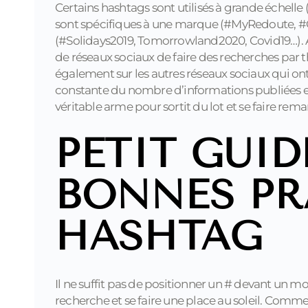
Certains hashtags sont utilisés à grande échel
sont spécifiques à une marque (#MyRedoute, 
(#Solidays2019, Tomorrowland2020, Covid19…). Au
de réseaux sociaux de faire des recherches par th
également sur les autres réseaux sociaux qui ont
constante du nombre d’informations publiées en 
véritable arme pour sortit du lot et se faire rem
PETIT GUID
BONNES PR
HASHTAG
Il ne suffit pas de positionner un # devant un 
recherche et se faire une place au soleil. Comme 