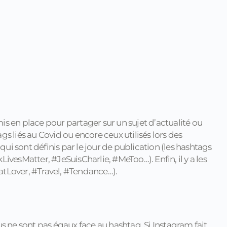
is en place pour partager sur un sujet d’actualité ou
liés au Covid ou encore ceux utilisés lors des
 qui sont définis par le jour de publication (les hashtags
ivesMatter, #JeSuisCharlie, #MeToo…). Enfin, il y a les
atLover, #Travel, #Tendance…).
tous ne sont pas égaux face au hashtag. Si Instagram fait