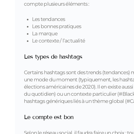
compte plusieurs éléments :
Les tendances
Les bonnes pratiques
La marque
Le contexte / l’actualité
Les types de hashtags
Certains hashtags sont des trends (tendances) m
une mode du moment (typiquement, les hashtags 
élections américaines de 2020). Il en existe aussi
du quotidien) ou un contexte particulier (#BlackL
hashtags génériques liés à un thème global (#C
Le compte est bon
Selon le réseau social, il faudra faire un choix : 