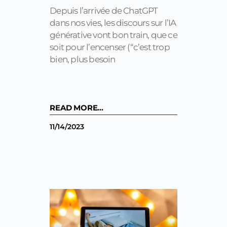
Depuis l’arrivée de ChatGPT
dans nos vies, les discours sur l’IA
générative vont bon train, que ce
soit pour l’encenser (“c’est trop
bien, plus besoin
READ MORE...
11/14/2023