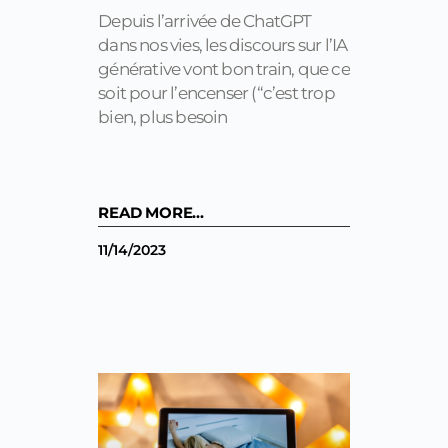
Depuis l’arrivée de ChatGPT
dans nos vies, les discours sur l’IA
générative vont bon train, que ce
soit pour l’encenser (“c’est trop
bien, plus besoin
READ MORE...
11/14/2023