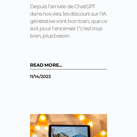
Depuis l’arrivée de ChatGPT
dans nos vies, les discours sur l’IA
générative vont bon train, que ce
soit pour l’encenser (“c’est trop
bien, plus besoin
READ MORE...
11/14/2023