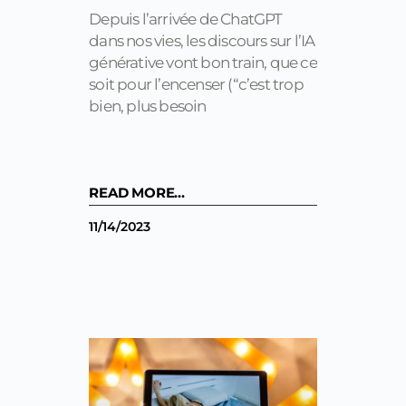
Depuis l’arrivée de ChatGPT
dans nos vies, les discours sur l’IA
générative vont bon train, que ce
soit pour l’encenser (“c’est trop
bien, plus besoin
READ MORE...
11/14/2023