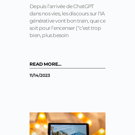
Depuis l’arrivée de ChatGPT
dans nos vies, les discours sur l’IA
générative vont bon train, que ce
soit pour l’encenser (“c’est trop
bien, plus besoin
READ MORE...
11/14/2023